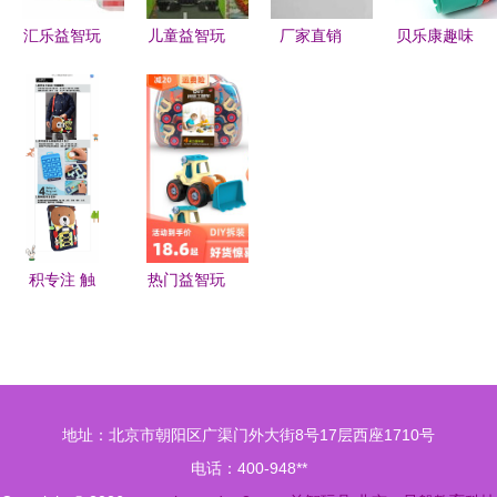
汇乐益智玩
儿童益智玩
厂家直销
贝乐康趣味
具 点亮儿
具拼图 批
环保方形四
叠叠杯 宝
童智慧的游
发供应与价
色益智玩
宝智慧成长
戏世界
格指南
具，打造儿
的快乐阶梯
童智慧梦想
（1300字
全解）
积专注 触
热门益智玩
天性 1-4岁
具 如何挑
智趣小熊毛
选最适合你
毡忙碌板深
家的入门之
度测评
选
地址：北京市朝阳区广渠门外大街8号17层西座1710号
电话：400-948**