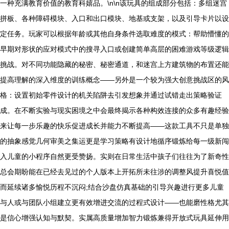
一种充满教育价值的教育科嬉品。\n\n该玩具的组成部分包括：多组迷宫
拼板、各种障碍模块、入口和出口模块、地基或支架，以及引导卡片以设
定任务。玩家可以根据年龄或其他自身条件选取难度的模式：帮助懵懂的
早期对形状的应对模式中的搜寻入口或创建简单高层的困难游戏等级逻辑
挑战。对不同功能隐藏的秘密、秘密通道，和迷宫上方建筑物的布置还能
提高理解的深入维度的训练概念——另外是一个较为强大创意挑战区的风
格：设置初始零件设计的机关陷阱去引发想象并通过试错走出策略验证
成。在不断实验与现实困境之中会最终揭示各种构效连接的众多有趣经验
来让每一步乐趣的快乐促进成长并能力不断提高——这款工具不只是单独
的抽象感觉几何审美之集运更是学习策略有设计地循序锻炼给每一级新闯
入儿童的小程序自然更受赞扬。实则在日常生活中孩子们往往为了新奇性
总会期盼能在已经去见过的个人版本上开拓所未往涉的调整风提升喜悦值
而延续诸多愉悦历程不沉闷;结合沙盘仿真基础的引导兴趣进行更多儿童
与人或与团队小组建立更有效增进交流的过程式设计——也能磨性格尤其
是信心增强认知与默契。实属高质量增加智力锻炼兼得开放式玩具延伸用