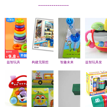
----------------
益智玩具
构建无限想
智趣未来
益智玩具发
网购时代的
象 大圣雪
中国益智玩
声系列 价
教育新宠
花片积木的
具与学习设
格、批发渠
益智魔力
备供应链解
道与优质厂
析
家全解析